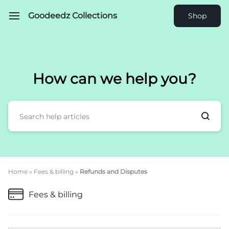
Goodeedz Collections
Shop
How can we help you?
Home
»
Fees & billing
»
Refunds and Disputes
Fees & billing